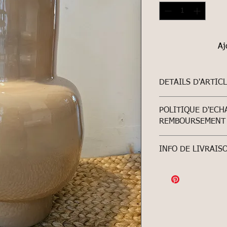
Aj
DETAILS D'ARTIC
Diamètre 20cm * H3
POLITIQUE D'ECH
Matière : Métal laqué
REMBOURSEMENT
INFO DE LIVRAIS