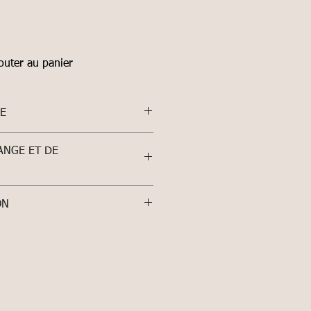
outer au panier
LE
4 cm
ANGE ET DE
ON