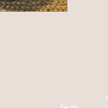
L
E-mail
Nous suivre
M
CG
direction@gmail.com