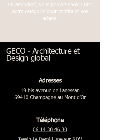
En attendant, vous pouvez choisir une
autre catégorie pour continuer vos
achats.
GECO - Architecture et
Design global
Adresses
19 bis avenue de Lanessan
69410 Champagne au Mont d'Or
Téléphone
06 14 30 46 30
Tassin-la-Demi-Lune sur RDV