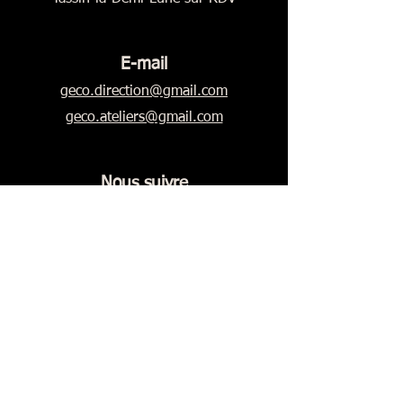
E-mail
geco.direction@gmail.com
geco.ateliers@gmail.com
Nous suivre
LÉGAL
Mentions légales
CGV Prestations de services